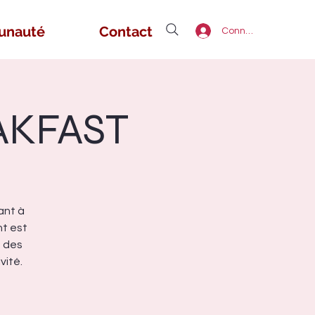
unauté
Contact
Connexion
AKFAST
ant à
nt est
à des
vité.