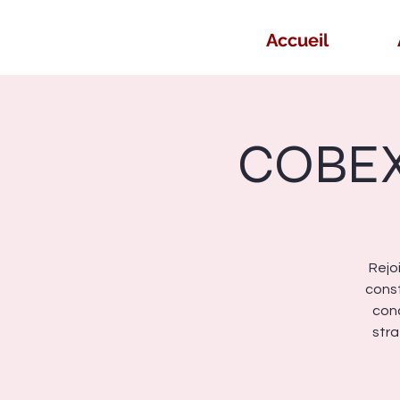
Accueil
COBEX
Rejo
const
conç
stra